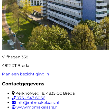
Vijfhagen 358
4812 XT Breda
Plan een bezichtiging in
Contactgegevens
Kerkhofweg 18, 4835 GC Breda
076 - 543 6066
info@mbmakelaars.nl
www.mbmakelaars.nl