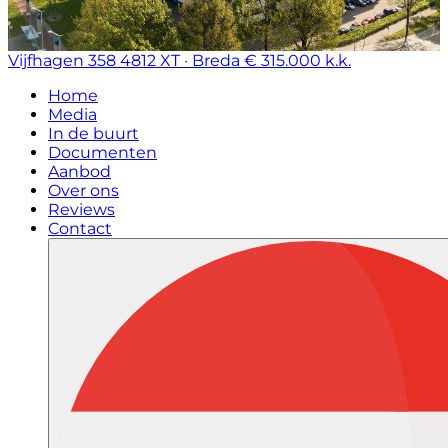
Vijfhagen 358
4812 XT · Breda
€ 315.000 k.k.
Home
Media
In de buurt
Documenten
Aanbod
Over ons
Reviews
Contact