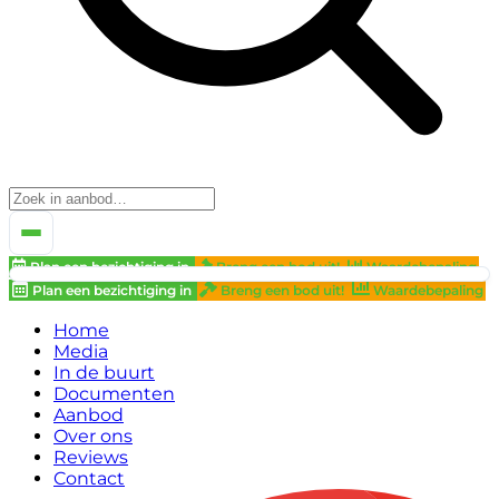
Plan een bezichtiging in
Breng een bod uit!
Waardebepaling
Plan een bezichtiging in
Breng een bod uit!
Waardebepaling
Home
Media
In de buurt
Documenten
Aanbod
Over ons
Reviews
Contact