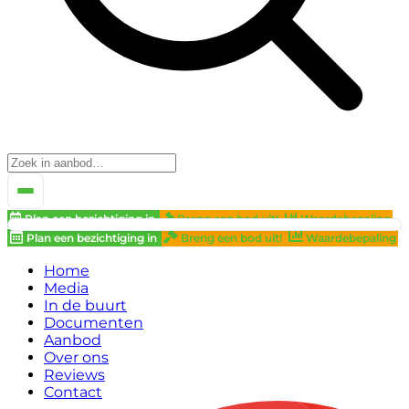
Plan een bezichtiging in
Breng een bod uit!
Waardebepaling
Plan een bezichtiging in
Breng een bod uit!
Waardebepaling
Home
Media
In de buurt
Documenten
Aanbod
Over ons
Reviews
Contact