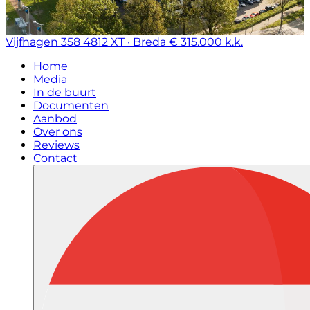
Vijfhagen 358
4812 XT · Breda
€ 315.000 k.k.
Home
Media
In de buurt
Documenten
Aanbod
Over ons
Reviews
Contact