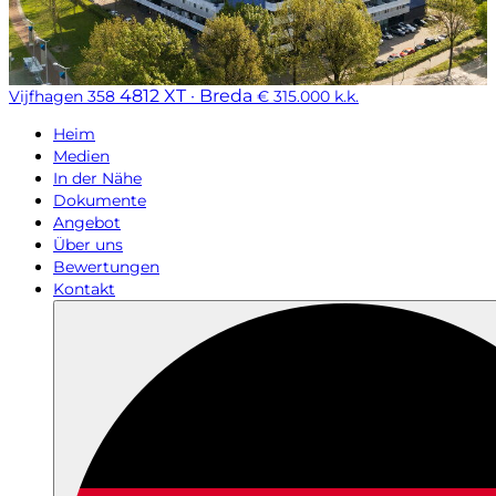
4812 XT · Breda
Vijfhagen 358
€ 315.000 k.k.
Heim
Medien
In der Nähe
Dokumente
Angebot
Über uns
Bewertungen
Kontakt